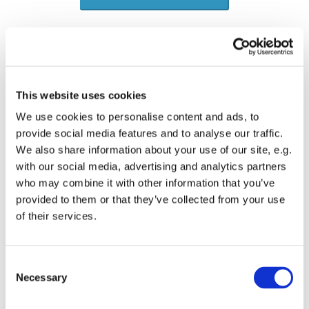
Konfirmandtilmelding 2026
Klik på "Konfirmandtilmelding" for at tilmelde dit barn til
konfirmationsforberedelse og konfirmation. Den digitale
konfirmandtilmelding kan benyttes mellem juni og september året
This website uses cookies
før konfirmationen. Du skal bruge
MitID. Ved fælles
We use cookies to personalise content and ads, to
forældremyndighed skal begge forældre give samtykke til
provide social media features and to analyse our traffic.
tilmeldingen med MitID. Hvis dit barn er døbt i udlandet eller i et
andet kristent trossamfund, skal du oploade en kopi af
We also share information about your use of our site, e.g.
dåbsattesten. Hvis du ønsker at tilmelde dit barn senere end 30.
with our social media, advertising and analytics partners
september eller har brug for hjælp til tilmeldingen, så kontakt
who may combine it with other information that you’ve
sognepræsten Morten Mouritzen på tlf: 97 43 80 20 eller på mail:
provided to them or that they’ve collected from your use
mmo@km.dk
of their services.
Konfirmandundervisning 26/27
begynder i uge 36. Børn, der er medlem af folkekirken i
sognemenigheden og går på Sørvad skole, får direkte besked om
Consent
Necessary
tilmelding i løbet af juni måned.
Sognepræsten sender
Selection
informationsbrev ud til kommende 7. klasses elever i juni måned.
Hvis I af en eller anden grund ikke har modtaget informationsbrev