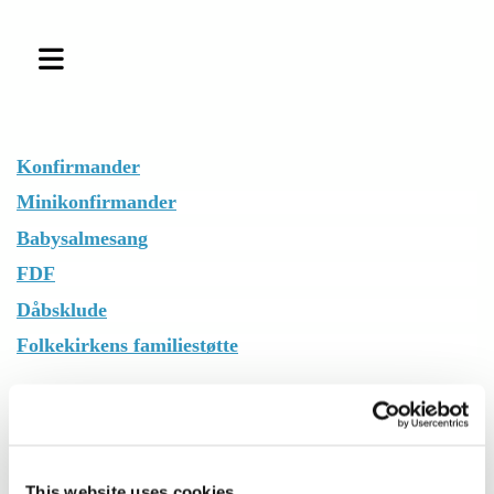
Konfirmande
r
Minikonfirmande
r
Babysalmesan
g
FDF
Dåbsklud
e
Folkekirkens familiestøtt
e
Velkommen til BABYSALMESANG i
Vinding Kirke
This website uses cookies