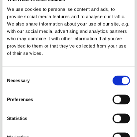
for de små 0-1 årige og deres voksen
We use cookies to personalise content and ads, to
provide social media features and to analyse our traffic.
8 torsdage i Vinding Kirke og afslutning på Sørvad
We also share information about your use of our site, e.g.
Plejecenter
with our social media, advertising and analytics partners
torsdag den 17. september - 19. november 2026
who may combine it with other information that you’ve
provided to them or that they’ve collected from your use
Vi mødes kl. 10,
nyder det smukke kirkerum,
synger gamle og
of their services.
nye salmer,
bruger sanserne, oplever nærværet med de små og
hinanden.
Consent
Efter selve forløbet er der en forfriskning i vores lille kirkekcafé.
Necessary
Selection
Der oprettes et hold ved minimum 6 deltagere. Interesserede kan
henvende sig til
Preferences
Organist Inger Kamstrup
Statistics
24428573 eller ipkamstrup@gmail.com