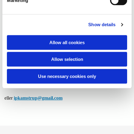
Marketing
Babysalmesang 2026
Torsdag den 17. september - 19. november kl. 10.00 (undtagen
Show details
uge 42).
Deltagelse: gratis.
Allow all cookies
Hvert forløb afsluttes med en kop kaffe.
Allow selection
Interesserede kan henvende sig til organist
Inger Kamstrup
Use necessary cookies only
mobil: 24428573
eller
ipkamstrup@gmail.com